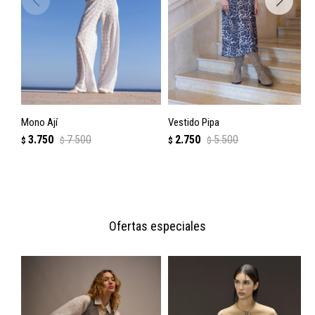
Mono Ají
Vestido Pipa
3.750
7.500
2.750
5.500
$
$
$
$
Ofertas especiales