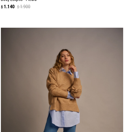
1.140
1.900
$
$