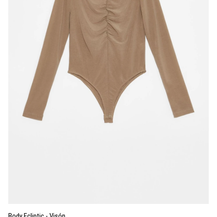
Body Ecliptic - Visón