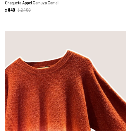
Chaqueta Appel Gamuza Camel
840
2.100
$
$