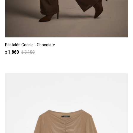
Pantalón Connie - Chocolate
1.860
3.100
$
$