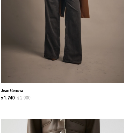
Jean Génova
1.740
2.900
$
$