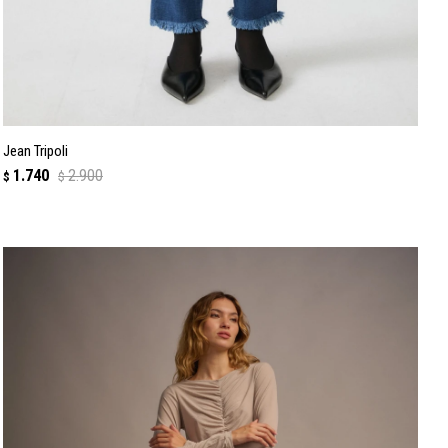
Jean Tripoli
1.740
2.900
$
$