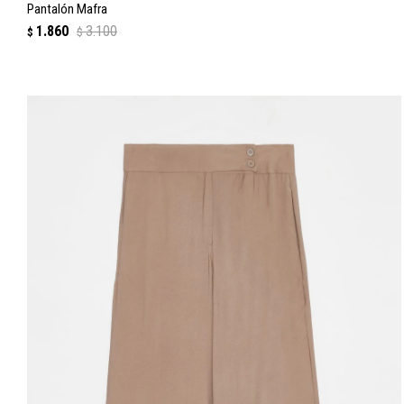
Pantalón Mafra
1.860
3.100
$
$