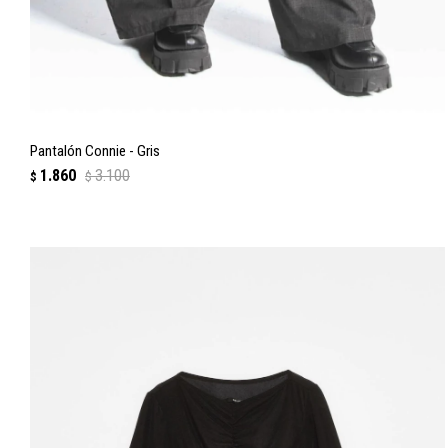
Pantalón Connie - Gris
1.860
3.100
$
$