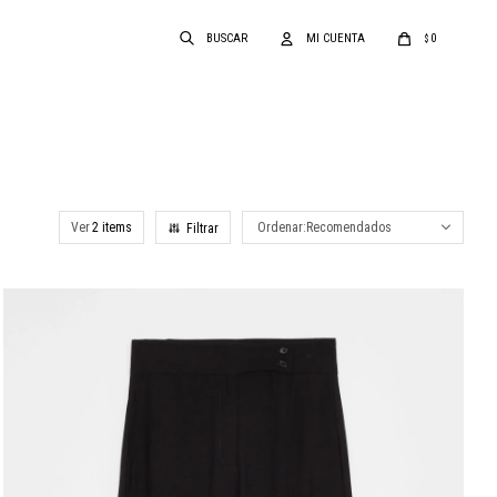
0
$
Ver
Recomendados