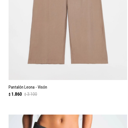
Pantalón Leona - Visón
1.860
3.100
$
$