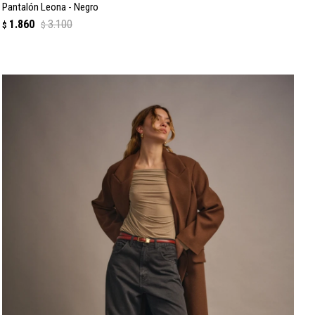
Pantalón Leona - Negro
1.860
3.100
$
$