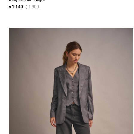
1.140
1.900
$
$