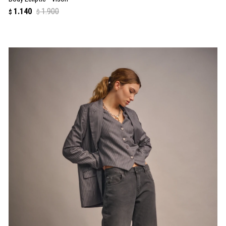
1.140
1.900
$
$