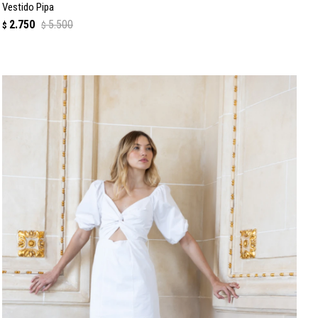
Vestido Pipa
2.750
5.500
$
$