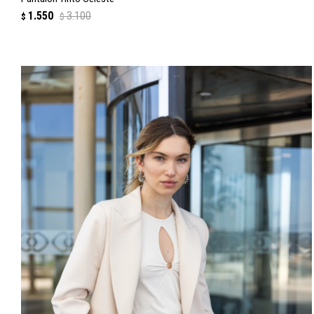
1.550
3.100
$
$