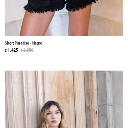
Short Paradise - Negro
1.425
2.850
$
$