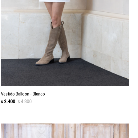
Vestido Balloon - Blanco
2.400
4.800
$
$