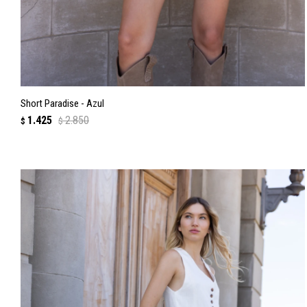
Short Paradise - Azul
1.425
2.850
$
$