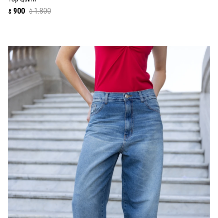
900
1.800
$
$