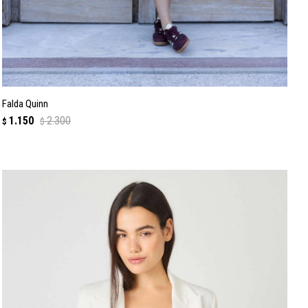
Falda Quinn
1.150
2.300
$
$