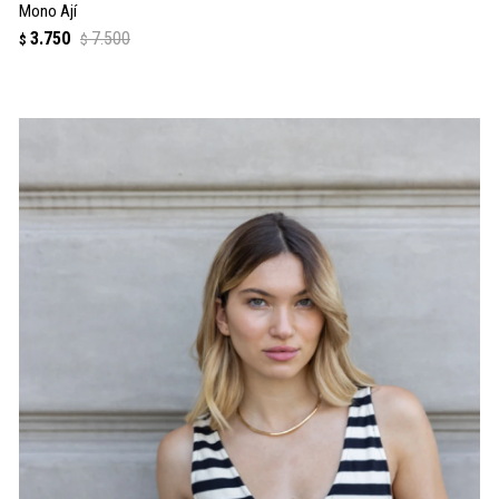
Mono Ají
3.750
7.500
$
$