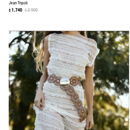
Jean Tripoli
1.740
2.900
$
$