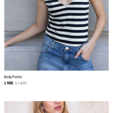
Body Portici
900
1.800
$
$