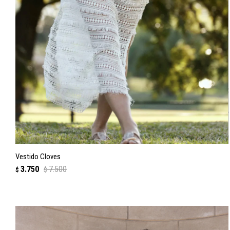
Vestido Cloves
3.750
7.500
$
$