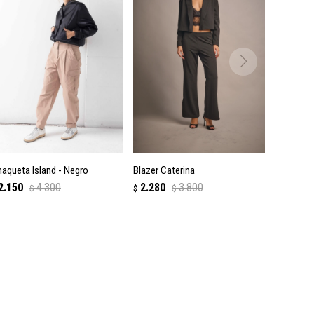
aqueta Island - Negro
Blazer Caterina
2.150
4.300
2.280
3.800
$
$
$