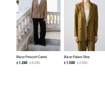
Blazer Prescott Camel
Blazer Palace Oliva
1.260
4.200
1.500
2.500
$
$
$
$