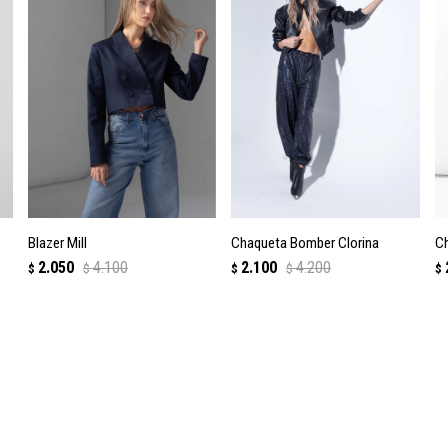
Blazer Mill
Chaqueta Bomber Clorina
Ch
2.050
4.100
2.100
4.200
$
$
$
$
$