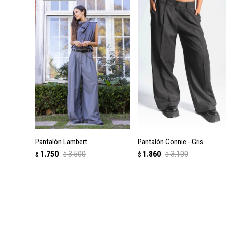
Pantalón Lambert
Pantalón Connie - Gris
1.750
3.500
1.860
3.100
$
$
$
$