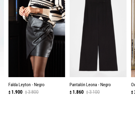
Falda Leyton - Negro
Pantalón Leona - Negro
Ox
1.900
3.800
1.860
3.100
$
$
$
$
$