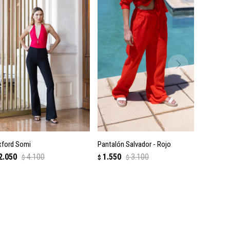
ford Somi
Pantalón Salvador - Rojo
2.050
4.100
1.550
3.100
$
$
$