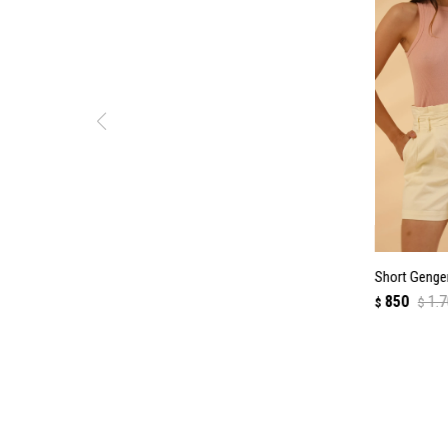
Short Genge
850
1.
$
$