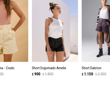
na - Crudo
Short Engomado Amelie
Short Dalston
700
900
1.800
1.150
2.300
$
$
$
$