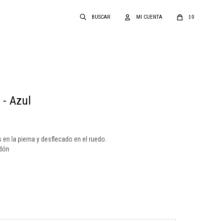
0
$
 - Azul
s en la pierna y desflecado en el ruedo.
dón