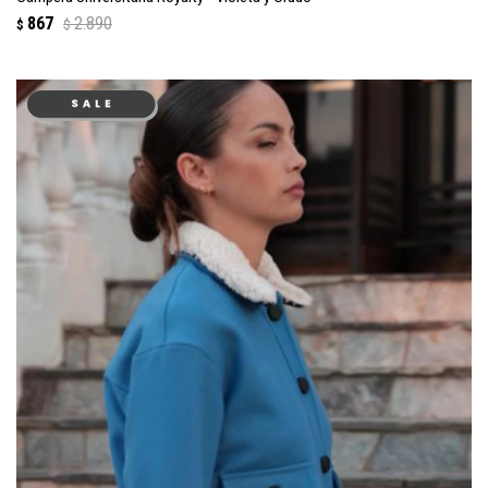
867
2.890
$
$