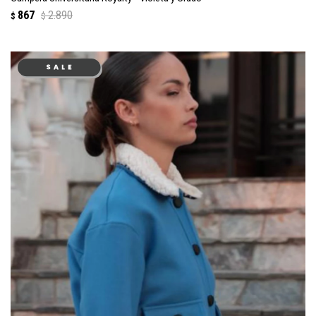
867
2.890
$
$