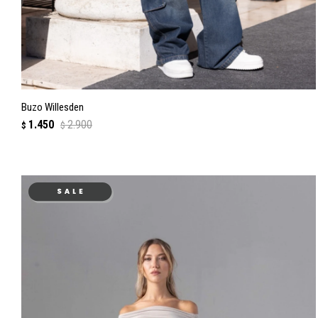
Buzo Willesden
1.450
2.900
$
$