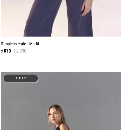
Strapless Hyde - Marfil
810
2.700
$
$