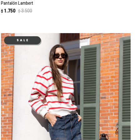
Pantalón Lambert
1.750
3.500
$
$