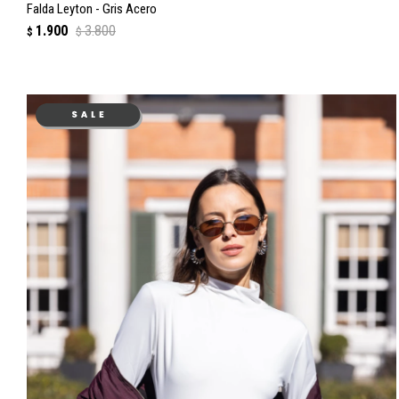
Falda Leyton - Gris Acero
1.900
3.800
$
$