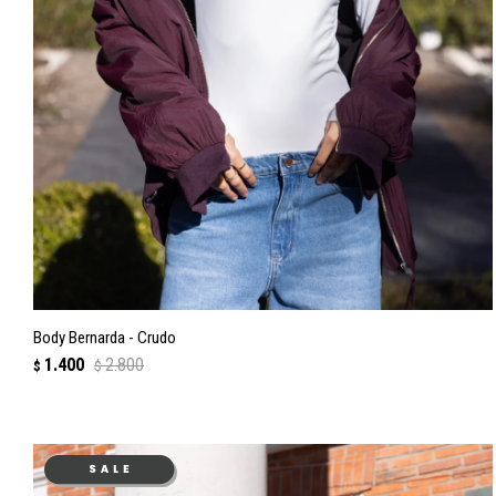
Body Bernarda - Crudo
1.400
2.800
$
$