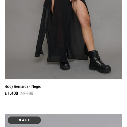
Body Bernarda - Negro
1.400
2.800
$
$