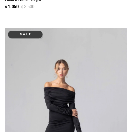
1.050
3.500
$
$