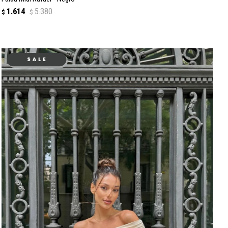
1.614
5.380
$
$