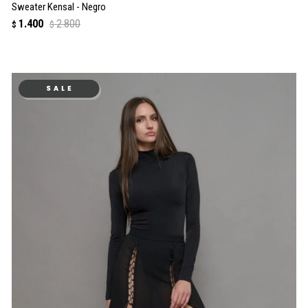
Sweater Kensal - Negro
1.400
2.800
$
$