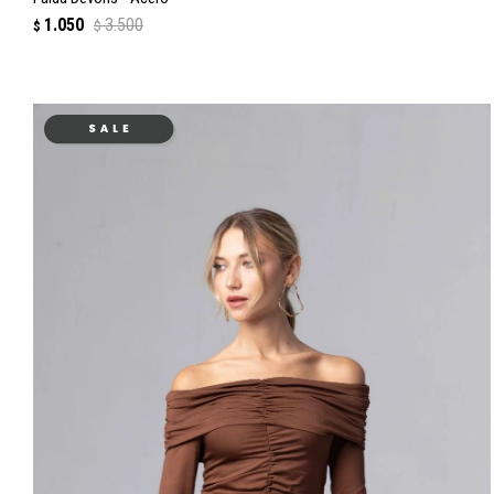
1.050
3.500
$
$