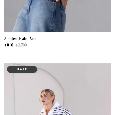
Strapless Hyde - Acero
810
2.700
$
$