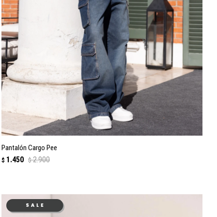
Pantalón Cargo Pee
1.450
2.900
$
$