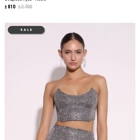
810
2.700
$
$