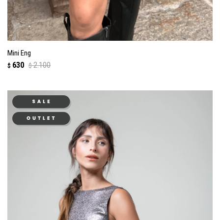
Mini Eng
630
2.100
$
$