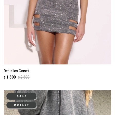
Destellos Corset
1.300
2.600
$
$