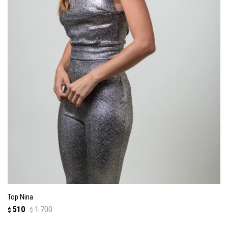
Top Nina
510
1.700
$
$