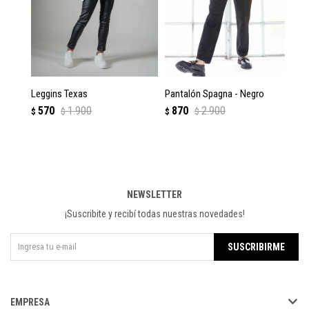
Leggins Texas
Pantalón Spagna - Negro
Pa
570
1.900
870
2.900
$
$
$
$
$
NEWSLETTER
¡Suscribite y recibí todas nuestras novedades!
SUSCRIBIRME
EMPRESA