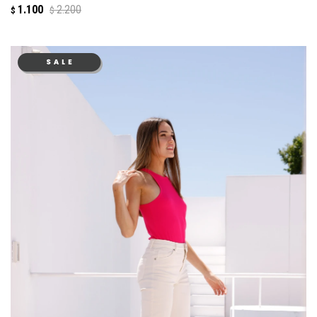
1.100
2.200
$
$