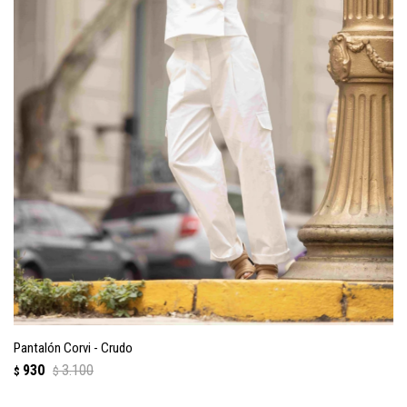
Pantalón Corvi - Crudo
930
3.100
$
$