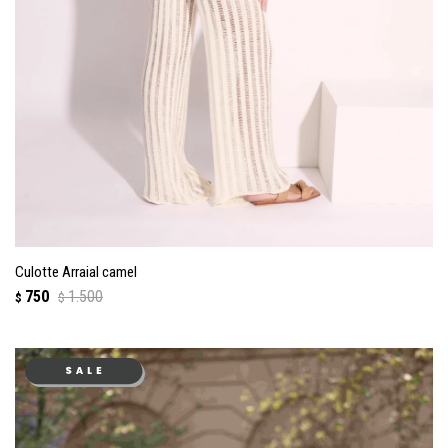
Culotte Arraial camel
750
1.500
$
$