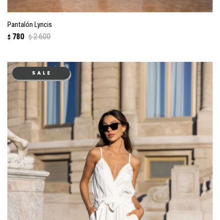
Pantalón Lyncis
780
2.600
$
$