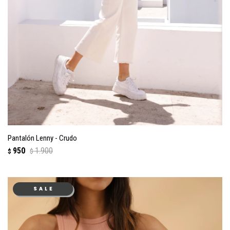
Pantalón Lenny - Crudo
950
1.900
$
$