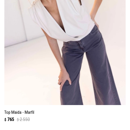
Top Maida - Marfil
765
2.550
$
$