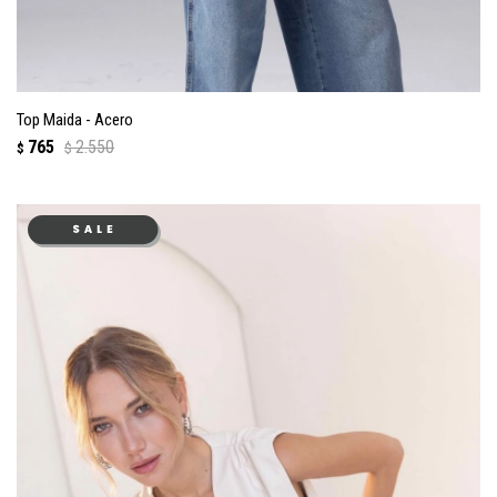
Top Maida - Acero
765
2.550
$
$