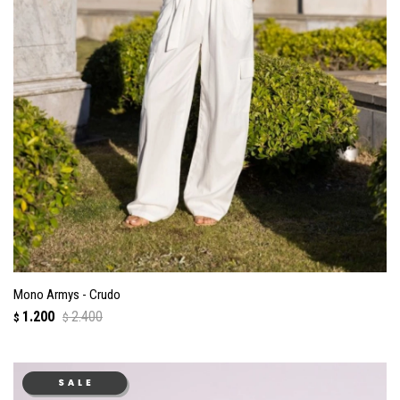
Mono Armys - Crudo
1.200
2.400
$
$