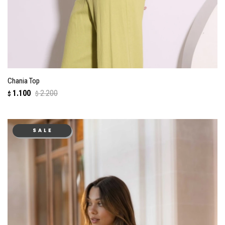
Chania Top
1.100
2.200
$
$