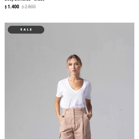
1.400
2.800
$
$