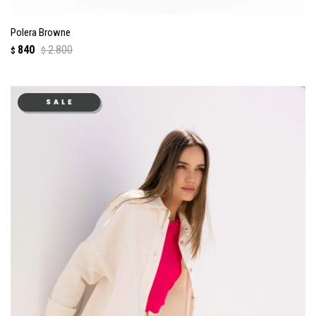
Polera Browne
840
2.800
$
$