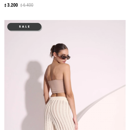
3.200
6.400
$
$