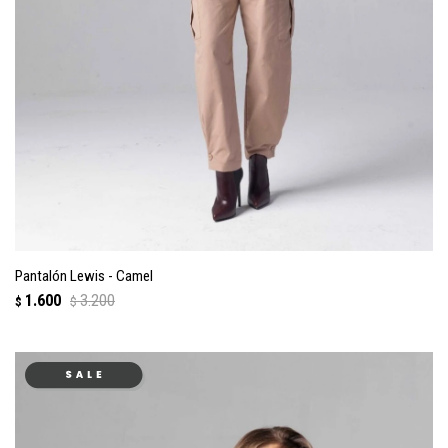
Pantalón Lewis - Camel
1.600
3.200
$
$