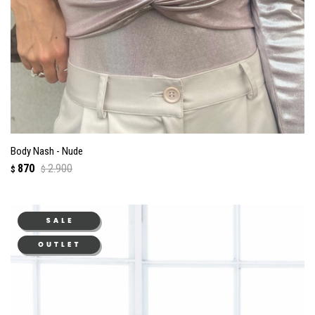
Body Nash - Nude
870
2.900
$
$