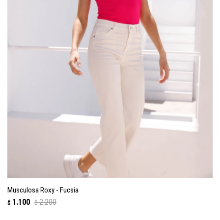
Musculosa Roxy - Fucsia
1.100
2.200
$
$