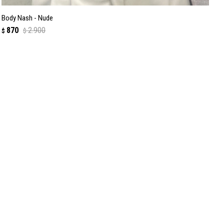
Body Nash - Nude
870
2.900
$
$