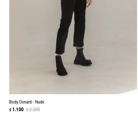
Body Oxnard - Nude
1.100
2.200
$
$