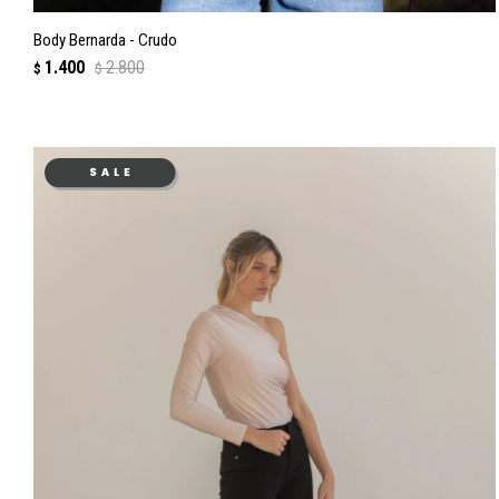
Body Bernarda - Crudo
1.400
2.800
$
$