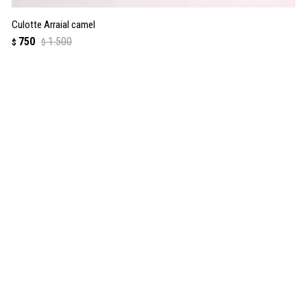
Culotte Arraial camel
750
1.500
$
$