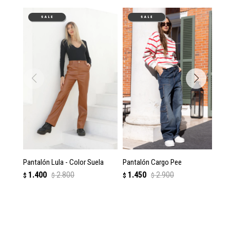
Pantalón Lula - Color Suela
Pantalón Cargo Pee
Pa
1.400
2.800
1.450
2.900
$
$
$
$
$