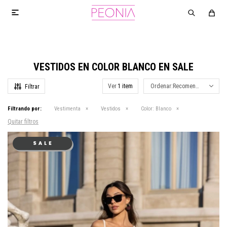

VESTIDOS EN COLOR BLANCO EN SALE
Ver
Recomendados
Filtrando por:
Vestimenta
Vestidos
Color:
Blanco
Quitar filtros