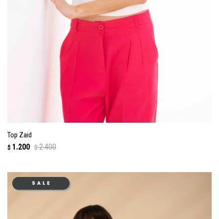
Top Zaid
1.200
2.400
$
$