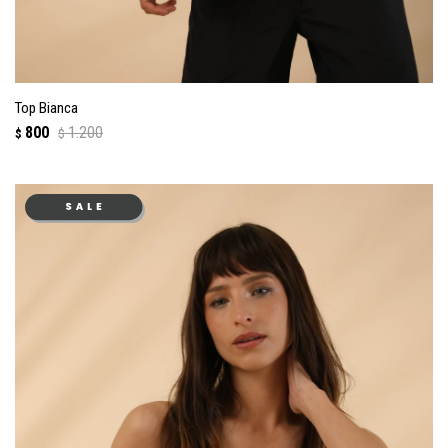
Top Bianca
800
1.200
$
$