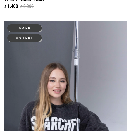
1.400
2.800
$
$