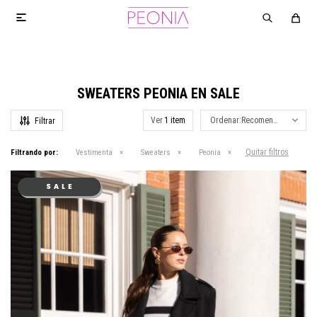

SWEATERS PEONIA EN SALE
Ver
Recomendados
Quitar filtros
Filtrando por:
Vestimenta
Sweaters
Peonia