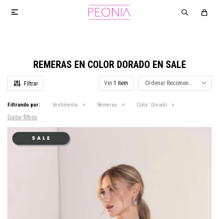

REMERAS EN COLOR DORADO EN SALE
Ver
Recomendados
Filtrando por:
Vestimenta
Remeras
Color:
Dorado
Quitar filtros