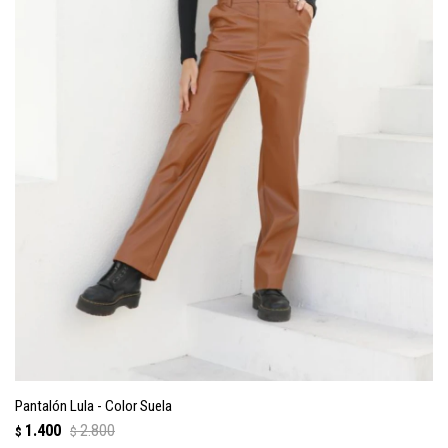
Pantalón Lula - Color Suela
1.400
2.800
$
$