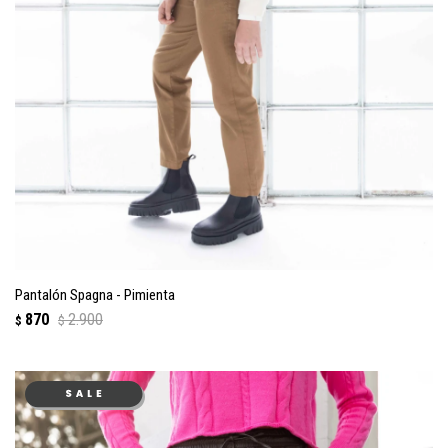
Pantalón Spagna - Pimienta
870
2.900
$
$