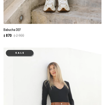
Babucha DEF
870
2.900
$
$