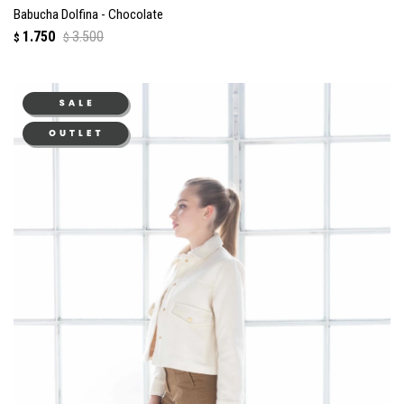
Babucha Dolfina - Chocolate
1.750
3.500
$
$