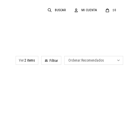
0
$
Ver
Recomendados