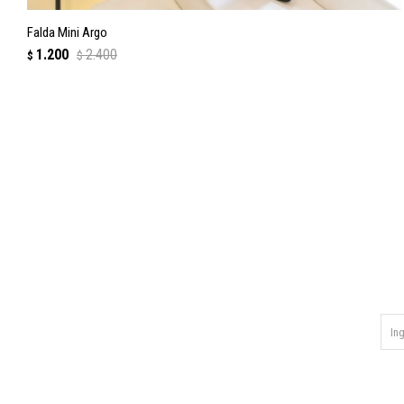
Falda Mini Argo
1.200
2.400
$
$