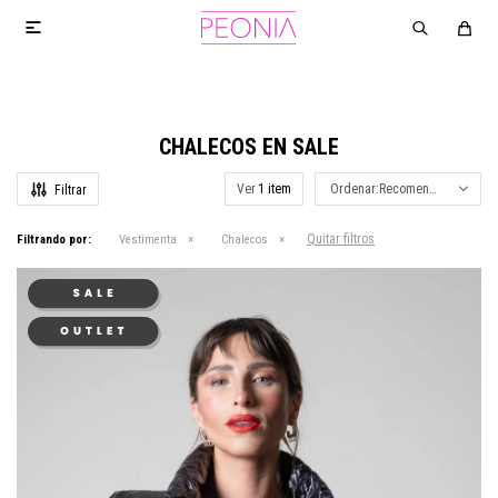

CHALECOS EN SALE
Ver
Recomendados
Quitar filtros
Filtrando por:
Vestimenta
Chalecos