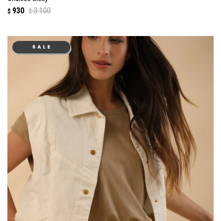
930
3.100
$
$