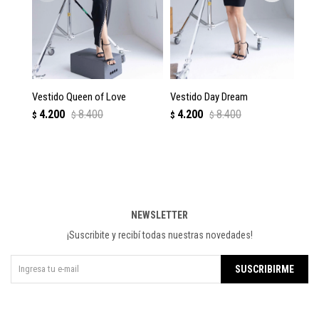
Vestido Queen of Love
Vestido Day Dream
Ve
4.200
8.400
4.200
8.400
$
$
$
$
$
NEWSLETTER
¡Suscribite y recibí todas nuestras novedades!
SUSCRIBIRME