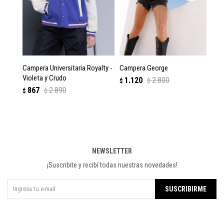
Campera Universitaria Royalty -
Campera George
Ch
Violeta y Crudo
1.120
2.800
$
$
$
867
2.890
$
$
NEWSLETTER
¡Suscribite y recibí todas nuestras novedades!
SUSCRIBIRME