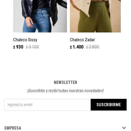
Chaleco Sissy
Chaleco Zadar
Ch
930
3.100
1.400
2.800
$
$
$
$
$
NEWSLETTER
¡Suscribite y recibí todas nuestras novedades!
SUSCRIBIRME
EMPRESA